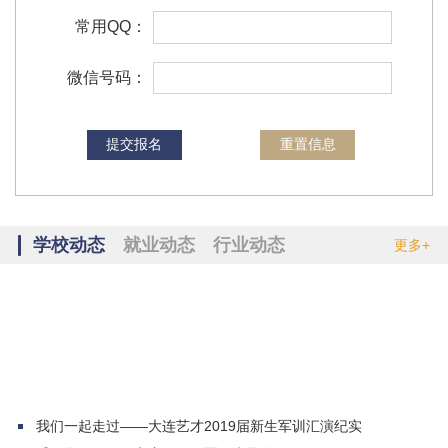
姚易峰
汽修
辽宁大连
常用QQ：
赵忠杭
日护
辽宁本溪
微信号码：
焦海
物流
吉林松原
朱宪廷
汽车维修
辽宁葫芦岛
刘星皓
汽修
辽宁朝阳
高茂林
吉林白城
模具设计与制造
王悦
幼儿教育
黑龙江绥化
学校动态
就业动态
行业动态
更多+
初佳悦
护理
吉林农安
我们一起走过——大连艺才2019届新生军训汇演纪实