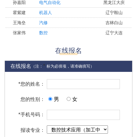
霍紫建
机器人
辽宁鞍山
王海垒
汽修
吉林白山
张家伟
数控
辽宁大连
马子雯
幼儿教育
黑龙江鹤岗
徐鑫
幼儿教育
辽宁大连
在线报名
孙仁伟
计算机应用
吉林长春
王安平
汽修
辽宁阜新
*
在线报名
（注：
标为必填项，请准确填写）
吴越
电气自动化
内蒙古兴安盟
苏巧薇
休闲体育
辽宁盘锦
*
您的姓名：
张立平
护理
辽宁大连
男
女
您的性别：
谷欣怡
计算机应用
辽宁大连
杨丰铭
计算机应用
内蒙古赤峰
*
手机号码：
李艺涵
幼儿教育
辽宁铁岭
报读专业：
于涛运
酒店管理
黑龙江大兴安岭