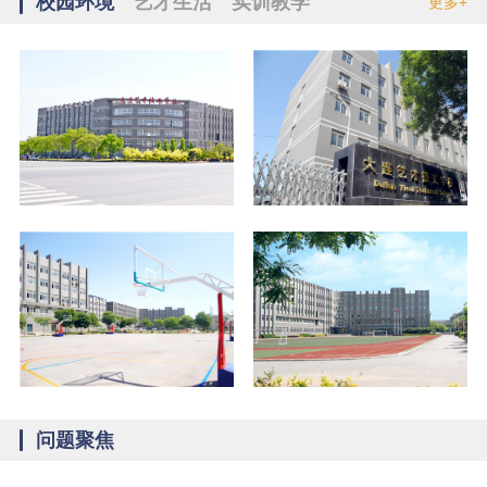
校园环境
艺才生活
实训教学
更多+
苏巧薇
休闲体育
辽宁盘锦
张立平
护理
辽宁大连
谷欣怡
计算机应用
辽宁大连
杨丰铭
计算机应用
内蒙古赤峰
李艺涵
幼儿教育
辽宁铁岭
于涛运
酒店管理
黑龙江大兴安岭
姚易峰
汽修
辽宁大连
赵忠杭
日护
辽宁本溪
焦海
物流
吉林松原
朱宪廷
汽车维修
辽宁葫芦岛
刘星皓
汽修
辽宁朝阳
高茂林
吉林白城
模具设计与制造
问题聚焦
王悦
幼儿教育
黑龙江绥化
初佳悦
护理
吉林农安