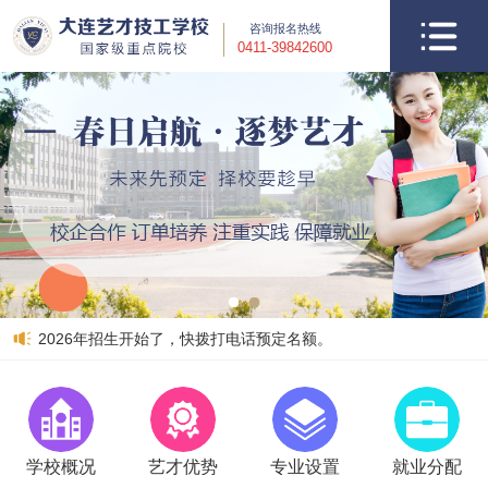
咨询报名热线
0411-39842600
2026年招生开始了，快拨打电话预定名额。
郝博琦
数控加工
内蒙古通辽
学校概况
艺才优势
专业设置
就业分配
于晶微
电子商务
黑龙江讷河