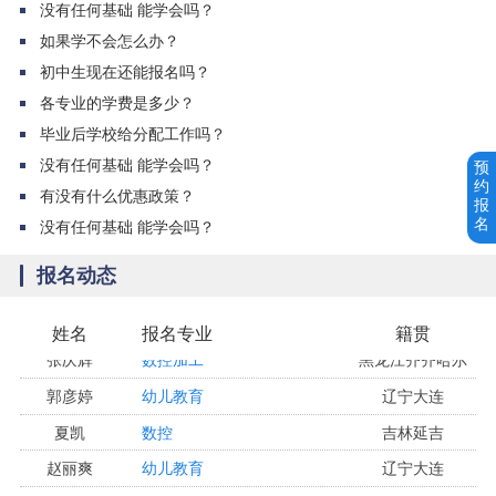
没有任何基础 能学会吗？
郝博琦
数控加工
内蒙古通辽
如果学不会怎么办？
于晶微
电子商务
黑龙江讷河
初中生现在还能报名吗？
各专业的学费是多少？
刘林宽
加工中心
河南周口
毕业后学校给分配工作吗？
付量
汽修
吉林白城
没有任何基础 能学会吗？
预
卢天一
计算机应用
吉林长春
约
有没有什么优惠政策？
报
刘伟
酒店管理
吉林白城
名
没有任何基础 能学会吗？
李学通
加工中心
吉林松原
报名动态
康悦
幼儿教育
辽宁丹东
张庆辉
数控加工
黑龙江齐齐哈尔
姓名
报名专业
籍贯
郭彦婷
幼儿教育
辽宁大连
夏凯
数控
吉林延吉
赵丽爽
幼儿教育
辽宁大连
孙嘉阳
电气自动化
黑龙江大庆