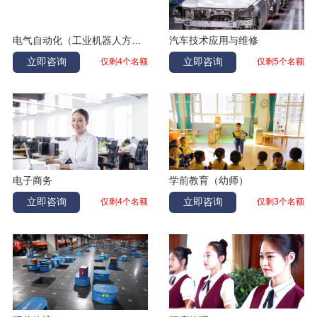
张家伟
数控
辽宁大连
马子雯
幼儿教育
黑龙江鹤岗
电气自动化（工业机器人方向）
汽车技术应用与维修
徐鑫
幼儿教育
辽宁大连
立即咨询
立即咨询
仅剩4个名额
仅剩5个名额
孙仁伟
计算机应用
吉林长春
王安平
汽修
辽宁阜新
吴越
电气自动化
内蒙古兴安盟
苏巧薇
休闲体育
辽宁盘锦
张立平
护理
辽宁大连
电子商务
学前教育（幼师）
谷欣怡
计算机应用
辽宁大连
立即咨询
立即咨询
仅剩4个名额
仅剩3个名额
杨丰铭
计算机应用
内蒙古赤峰
李艺涵
幼儿教育
辽宁铁岭
于涛运
酒店管理
黑龙江大兴安岭
姚易峰
汽修
辽宁大连
赵忠杭
日护
辽宁本溪