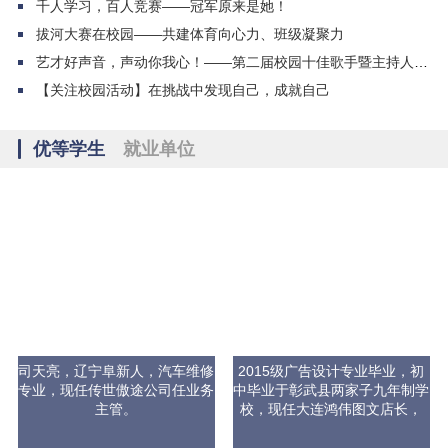
千人学习，百人竞赛——冠军原来是她！
拔河大赛在校园——共建体育向心力、班级凝聚力
艺才好声音，声动你我心！——第二届校园十佳歌手暨主持人大赛圆满落幕！
【关注校园活动】在挑战中发现自己，成就自己
优等学生
就业单位
司天亮，辽宁阜新人，汽车维修
2015级广告设计专业毕业，初
专业，现任传世傲途公司任业务
中毕业于彰武县两家子九年制学
主管。
校，现任大连鸿伟图文店长，