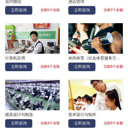
现代物流
酒店管理
焦海
物流
吉林松原
立即咨询
立即咨询
仅剩5个名额
仅剩7个名额
朱宪廷
汽车维修
辽宁葫芦岛
刘星皓
汽修
辽宁朝阳
高茂林
吉林白城
模具设计与制造
王悦
幼儿教育
黑龙江绥化
初佳悦
护理
吉林农安
计算机应用
休闲体育（社会体育服务方向）
郝博琦
数控加工
内蒙古通辽
立即咨询
立即咨询
仅剩4个名额
仅剩5个名额
于晶微
电子商务
黑龙江讷河
刘林宽
加工中心
河南周口
付量
汽修
吉林白城
卢天一
计算机应用
吉林长春
刘伟
酒店管理
吉林白城
模具设计与制造
美术设计与制作
李学通
加工中心
吉林松原
立即咨询
立即咨询
仅剩4个名额
仅剩5个名额