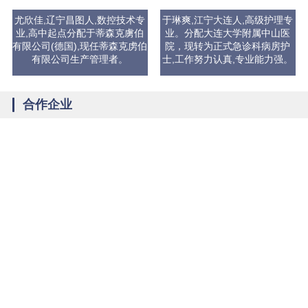
尤欣佳,辽宁昌图人,数控技术专
于琳爽,江宁大连人,高级护理专
业,高中起点分配于蒂森克虜伯
业。分配大连大学附属中山医
有限公司(德国),现任蒂森克虏伯
院，现转为正式急诊科病房护
有限公司生产管理者。
士,工作努力认真,专业能力强。
合作企业