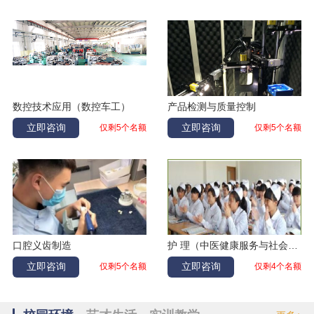
康悦
幼儿教育
辽宁丹东
张庆辉
数控加工
黑龙江齐齐哈尔
郭彦婷
幼儿教育
辽宁大连
夏凯
数控
吉林延吉
赵丽爽
幼儿教育
辽宁大连
数控技术应用（数控车工）
产品检测与质量控制
孙嘉阳
电气自动化
黑龙江大庆
立即咨询
立即咨询
仅剩5个名额
仅剩5个名额
霍紫建
机器人
辽宁鞍山
王海垒
汽修
吉林白山
张家伟
数控
辽宁大连
马子雯
幼儿教育
黑龙江鹤岗
徐鑫
幼儿教育
辽宁大连
口腔义齿制造
护 理（中医健康服务与社会医疗服务方向）
孙仁伟
计算机应用
吉林长春
立即咨询
立即咨询
仅剩5个名额
仅剩4个名额
王安平
汽修
辽宁阜新
吴越
电气自动化
内蒙古兴安盟