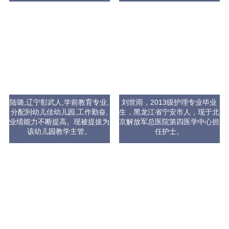
陆璐,辽宁彰武人,学前教育专业,
刘世雨，2013级护理专业毕业
分配到幼儿佳幼儿园,工作勤奋,
生，黑龙江省宁安市人，现于北
业绩能力不断提高。现被提拔为
京解放军总医院第四医学中心担
该幼儿园教学主管。
任护士。