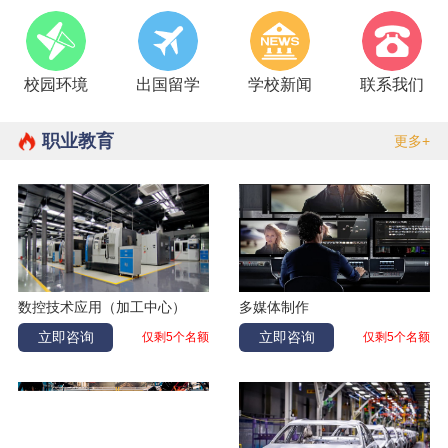
刘林宽
加工中心
河南周口
付量
汽修
吉林白城
校园环境
出国留学
学校新闻
联系我们
卢天一
计算机应用
吉林长春
刘伟
酒店管理
吉林白城
职业教育
更多+
李学通
加工中心
吉林松原
康悦
幼儿教育
辽宁丹东
张庆辉
数控加工
黑龙江齐齐哈尔
郭彦婷
幼儿教育
辽宁大连
夏凯
数控
吉林延吉
数控技术应用（加工中心）
多媒体制作
赵丽爽
幼儿教育
辽宁大连
立即咨询
立即咨询
仅剩5个名额
仅剩5个名额
孙嘉阳
电气自动化
黑龙江大庆
霍紫建
机器人
辽宁鞍山
王海垒
汽修
吉林白山