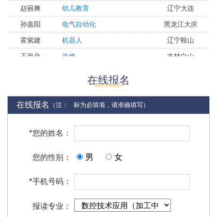
孙嘉阳
电气自动化
黑龙江大庆
霍紫建
机器人
辽宁鞍山
王海垒
汽修
吉林白山
张家伟
数控
辽宁大连
马子雯
幼儿教育
黑龙江鹤岗
在线报名
徐鑫
幼儿教育
辽宁大连
孙仁伟
计算机应用
吉林长春
*
在线报名
（注：
标为必填项，请准确填写）
王安平
汽修
辽宁阜新
吴越
电气自动化
内蒙古兴安盟
*
您的姓名：
苏巧薇
休闲体育
辽宁盘锦
男
女
您的性别：
张立平
护理
辽宁大连
谷欣怡
计算机应用
辽宁大连
*
手机号码：
杨丰铭
计算机应用
内蒙古赤峰
报读专业：
李艺涵
幼儿教育
辽宁铁岭