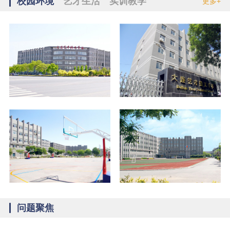
校园环境
艺才生活
实训教学
更多+
吴越
电气自动化
内蒙古兴安盟
苏巧薇
休闲体育
辽宁盘锦
张立平
护理
辽宁大连
谷欣怡
计算机应用
辽宁大连
杨丰铭
计算机应用
内蒙古赤峰
李艺涵
幼儿教育
辽宁铁岭
于涛运
酒店管理
黑龙江大兴安岭
姚易峰
汽修
辽宁大连
赵忠杭
日护
辽宁本溪
焦海
物流
吉林松原
朱宪廷
汽车维修
辽宁葫芦岛
刘星皓
汽修
辽宁朝阳
问题聚焦
高茂林
吉林白城
模具设计与制造
王悦
幼儿教育
黑龙江绥化