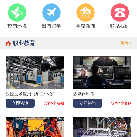
于晶微
电子商务
黑龙江讷河
刘林宽
加工中心
河南周口
校园环境
出国留学
学校新闻
联系我们
付量
汽修
吉林白城
卢天一
计算机应用
吉林长春
职业教育
更多+
刘伟
酒店管理
吉林白城
李学通
加工中心
吉林松原
康悦
幼儿教育
辽宁丹东
张庆辉
数控加工
黑龙江齐齐哈尔
郭彦婷
幼儿教育
辽宁大连
数控技术应用（加工中心）
多媒体制作
夏凯
数控
吉林延吉
立即咨询
立即咨询
仅剩5个名额
仅剩5个名额
赵丽爽
幼儿教育
辽宁大连
孙嘉阳
电气自动化
黑龙江大庆
霍紫建
机器人
辽宁鞍山