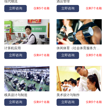
现代物流
酒店管理
赵忠杭
日护
辽宁本溪
立即咨询
立即咨询
仅剩5个名额
仅剩7个名额
焦海
物流
吉林松原
朱宪廷
汽车维修
辽宁葫芦岛
刘星皓
汽修
辽宁朝阳
高茂林
吉林白城
模具设计与制造
王悦
幼儿教育
黑龙江绥化
计算机应用
休闲体育（社会体育服务方向）
初佳悦
护理
吉林农安
立即咨询
立即咨询
仅剩4个名额
仅剩5个名额
郝博琦
数控加工
内蒙古通辽
于晶微
电子商务
黑龙江讷河
刘林宽
加工中心
河南周口
付量
汽修
吉林白城
卢天一
计算机应用
吉林长春
模具设计与制造
美术设计与制作
刘伟
酒店管理
吉林白城
立即咨询
立即咨询
仅剩4个名额
仅剩5个名额