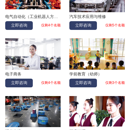
王海垒
汽修
吉林白山
张家伟
数控
辽宁大连
电气自动化（工业机器人方向）
汽车技术应用与维修
马子雯
幼儿教育
黑龙江鹤岗
立即咨询
立即咨询
仅剩4个名额
仅剩5个名额
徐鑫
幼儿教育
辽宁大连
孙仁伟
计算机应用
吉林长春
王安平
汽修
辽宁阜新
吴越
电气自动化
内蒙古兴安盟
苏巧薇
休闲体育
辽宁盘锦
电子商务
学前教育（幼师）
张立平
护理
辽宁大连
立即咨询
立即咨询
仅剩4个名额
仅剩3个名额
谷欣怡
计算机应用
辽宁大连
杨丰铭
计算机应用
内蒙古赤峰
李艺涵
幼儿教育
辽宁铁岭
于涛运
酒店管理
黑龙江大兴安岭
姚易峰
汽修
辽宁大连