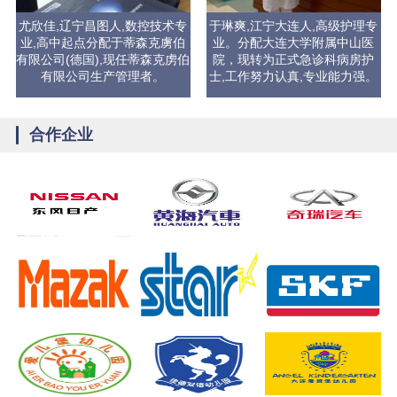
尤欣佳,辽宁昌图人,数控技术专
于琳爽,江宁大连人,高级护理专
业,高中起点分配于蒂森克虜伯
业。分配大连大学附属中山医
有限公司(德国),现任蒂森克虏伯
院，现转为正式急诊科病房护
有限公司生产管理者。
士,工作努力认真,专业能力强。
合作企业