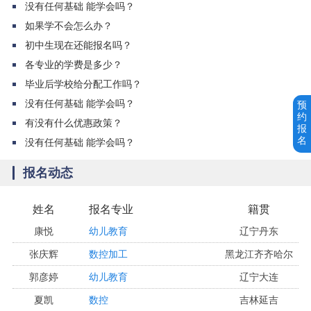
没有任何基础 能学会吗？
初佳悦
护理
吉林农安
如果学不会怎么办？
郝博琦
数控加工
内蒙古通辽
初中生现在还能报名吗？
各专业的学费是多少？
于晶微
电子商务
黑龙江讷河
毕业后学校给分配工作吗？
刘林宽
加工中心
河南周口
没有任何基础 能学会吗？
预
付量
汽修
吉林白城
约
有没有什么优惠政策？
报
卢天一
计算机应用
吉林长春
名
没有任何基础 能学会吗？
刘伟
酒店管理
吉林白城
报名动态
李学通
加工中心
吉林松原
康悦
幼儿教育
辽宁丹东
姓名
报名专业
籍贯
张庆辉
数控加工
黑龙江齐齐哈尔
郭彦婷
幼儿教育
辽宁大连
夏凯
数控
吉林延吉
赵丽爽
幼儿教育
辽宁大连