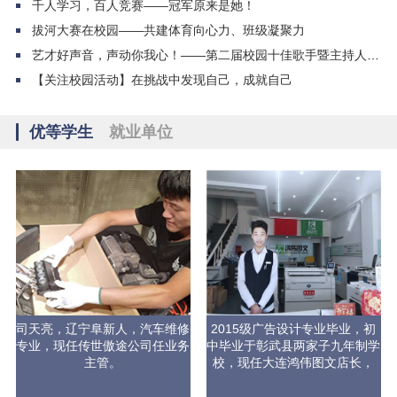
千人学习，百人竞赛——冠军原来是她！
拔河大赛在校园——共建体育向心力、班级凝聚力
艺才好声音，声动你我心！——第二届校园十佳歌手暨主持人大赛圆满落幕！
【关注校园活动】在挑战中发现自己，成就自己
优等学生
就业单位
司天亮，辽宁阜新人，汽车维修
2015级广告设计专业毕业，初
专业，现任传世傲途公司任业务
中毕业于彰武县两家子九年制学
主管。
校，现任大连鸿伟图文店长，