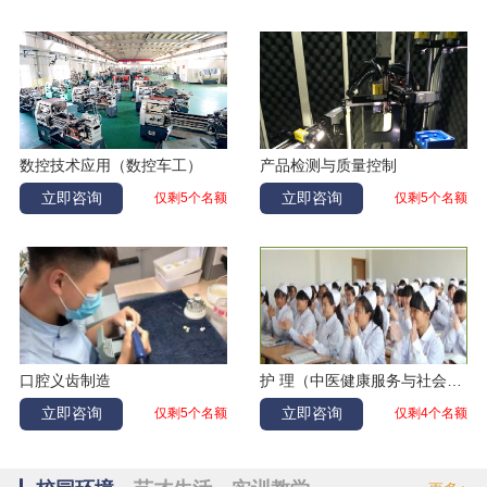
李学通
加工中心
吉林松原
康悦
幼儿教育
辽宁丹东
张庆辉
数控加工
黑龙江齐齐哈尔
郭彦婷
幼儿教育
辽宁大连
夏凯
数控
吉林延吉
数控技术应用（数控车工）
产品检测与质量控制
赵丽爽
幼儿教育
辽宁大连
立即咨询
立即咨询
仅剩5个名额
仅剩5个名额
孙嘉阳
电气自动化
黑龙江大庆
霍紫建
机器人
辽宁鞍山
王海垒
汽修
吉林白山
张家伟
数控
辽宁大连
马子雯
幼儿教育
黑龙江鹤岗
口腔义齿制造
护 理（中医健康服务与社会医疗服务方向）
徐鑫
幼儿教育
辽宁大连
立即咨询
立即咨询
仅剩5个名额
仅剩4个名额
孙仁伟
计算机应用
吉林长春
王安平
汽修
辽宁阜新