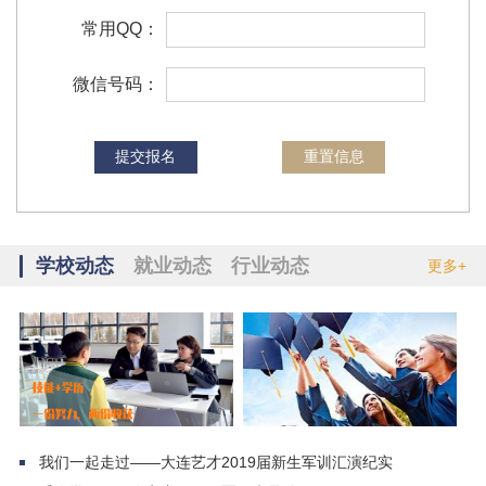
于涛运
酒店管理
黑龙江大兴安岭
常用QQ：
姚易峰
汽修
辽宁大连
微信号码：
赵忠杭
日护
辽宁本溪
焦海
物流
吉林松原
朱宪廷
汽车维修
辽宁葫芦岛
刘星皓
汽修
辽宁朝阳
高茂林
吉林白城
模具设计与制造
学校动态
就业动态
行业动态
更多+
王悦
幼儿教育
黑龙江绥化
初佳悦
护理
吉林农安
我们一起走过——大连艺才2019届新生军训汇演纪实